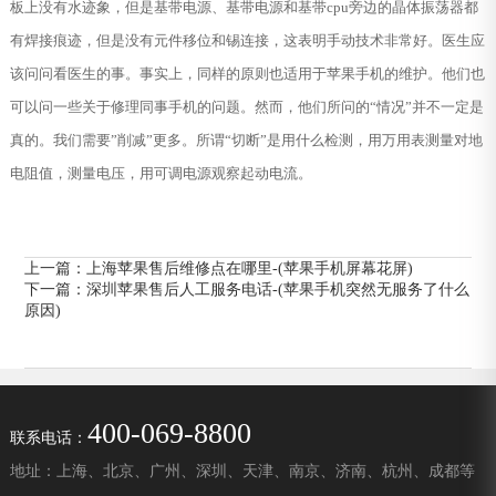
板上没有水迹象，但是基带电源、基带电源和基带cpu旁边的晶体振荡器都
有焊接痕迹，但是没有元件移位和锡连接，这表明手动技术非常好。医生应
该问问看医生的事。事实上，同样的原则也适用于苹果手机的维护。他们也
可以问一些关于修理同事手机的问题。然而，他们所问的“情况”并不一定是
真的。我们需要”削减”更多。所谓“切断”是用什么检测，用万用表测量对地
电阻值，测量电压，用可调电源观察起动电流。
上一篇：
上海苹果售后维修点在哪里-(苹果手机屏幕花屏)
下一篇：
深圳苹果售后人工服务电话-(苹果手机突然无服务了什么
原因)
400-069-8800
联系电话：
地址：上海、北京、广州、深圳、天津、南京、济南、杭州、成都等