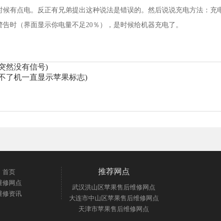
时候有点电。反正有兄弟提出这种说法是错误的。然后说说充电方法：充
告时（界面显示你电量不足20％），是时候给机器充电了。
突然没有信号)
不了机一直显示苹果标志)
推荐网点
首页
维修网点
武汉洪山区苹果售后维修网点
维修资讯
大连市中山区苹果售后维修网点
天津市苹果售后维修网点