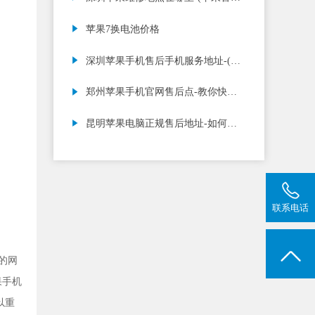
预约检测怎么预约)
苹果7换电池价格
深圳苹果手机售后手机服务地址-(苹
果死机怎么强制重启)
郑州苹果手机官网售后点-教你快速
清理运存，提
昆明苹果电脑正规售后地址-如何免
费激活虚拟
联系电话
的网
果手机
以重