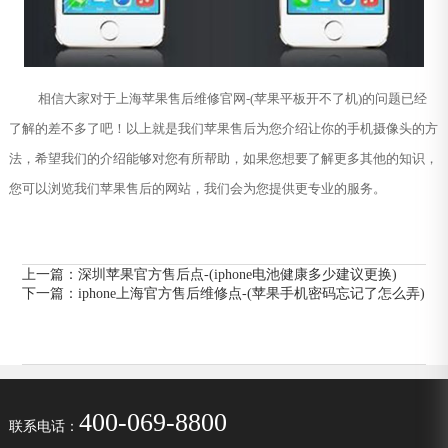
相信大家对于上海苹果售后维修官网-(苹果平板开不了机)的问题已经
了解的差不多了吧！以上就是我们苹果售后为您介绍让你的手机摄像头的方
法，希望我们的介绍能够对您有所帮助，如果您想要了解更多其他的知识，
您可以浏览我们苹果售后的网站，我们会为您提供更专业的服务。
上一篇：
深圳苹果官方售后点-(iphone电池健康多少建议更换)
下一篇：
iphone上海官方售后维修点-(苹果手机密码忘记了怎么弄)
400-069-8800
联系电话：